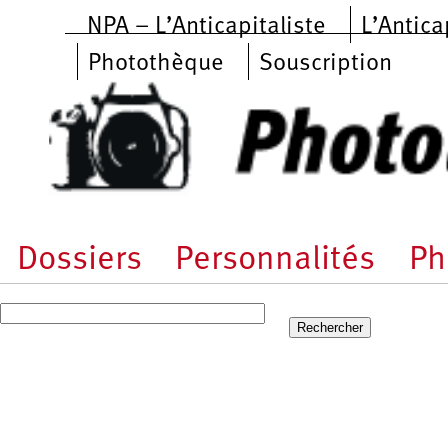
Aller au contenu principal
NPA – L’Anticapitaliste
L’Antica
Photothèque
Souscription
Dossiers
Personnalités
Ph