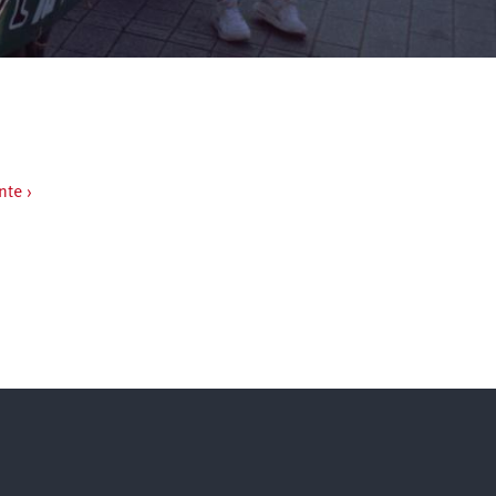
nte ›