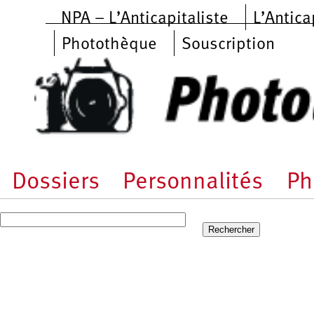
Aller au contenu principal
NPA – L’Anticapitaliste
L’Antica
Photothèque
Souscription
Dossiers
Personnalités
Ph