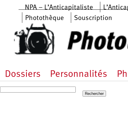
Aller au contenu principal
NPA – L’Anticapitaliste
L’Antica
Photothèque
Souscription
Dossiers
Personnalités
Ph