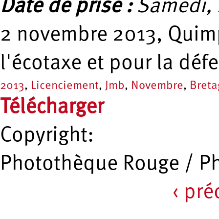
Date de prise :
Samedi, 
2 novembre 2013, Quimp
l'écotaxe et pour la déf
2013
,
Licenciement
,
Jmb
,
Novembre
,
Breta
Télécharger
Copyright:
Photothèque Rouge / P
‹ pr
Pages