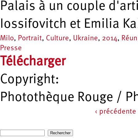
Palais à un couple d'arti
Iossifovitch et Emilia K
Milo
,
Portrait
,
Culture
,
Ukraine
,
2014
,
Réun
Presse
Télécharger
Copyright:
Photothèque Rouge / P
‹ précédente
Pages
Recherche
Formulaire de recherche