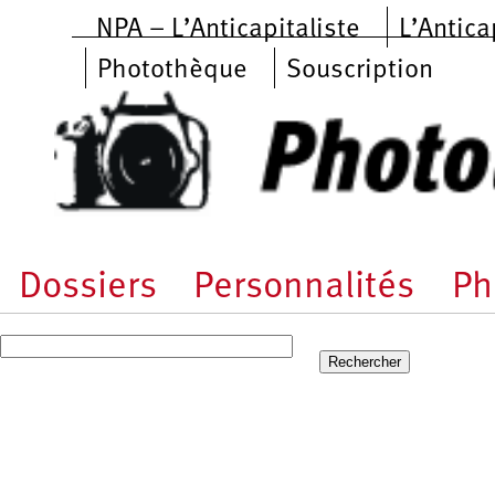
Aller au contenu principal
NPA – L’Anticapitaliste
L’Antica
Photothèque
Souscription
Dossiers
Personnalités
Ph