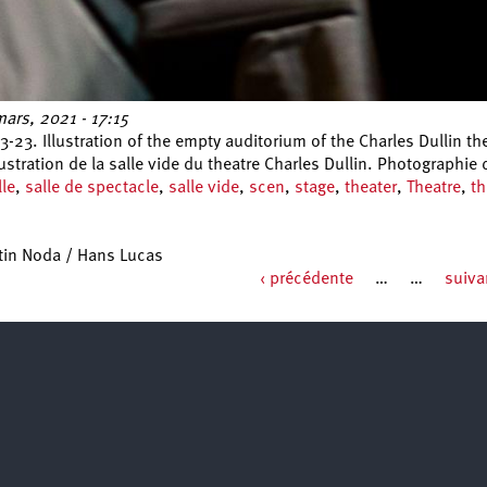
mars, 2021 - 17:15
-23. Illustration of the empty auditorium of the Charles Dullin t
stration de la salle vide du theatre Charles Dullin. Photographie
lle
,
salle de spectacle
,
salle vide
,
scen
,
stage
,
theater
,
Theatre
,
th
tin Noda / Hans Lucas
‹ précédente
…
…
suiva