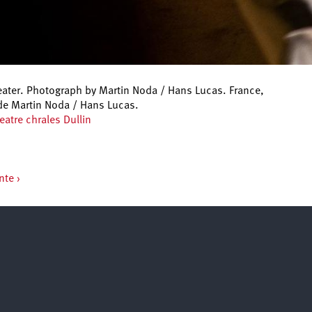
heater. Photograph by Martin Noda / Hans Lucas. France,
 de Martin Noda / Hans Lucas.
eatre chrales Dullin
nte ›