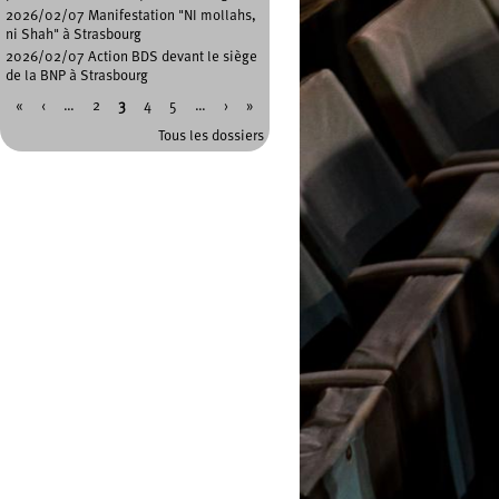
2026/02/07 Manifestation "NI mollahs,
ni Shah" à Strasbourg
2026/02/07 Action BDS devant le siège
de la BNP à Strasbourg
«
‹
…
2
3
4
5
…
›
»
Pages
Tous les dossiers