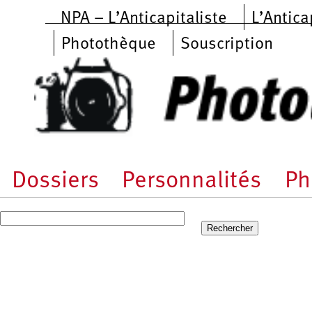
Aller au contenu principal
NPA – L’Anticapitaliste
L’Antica
Photothèque
Souscription
Dossiers
Personnalités
Ph