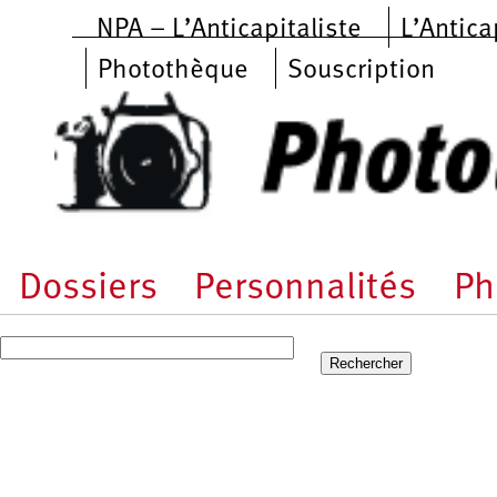
Aller au contenu principal
NPA – L’Anticapitaliste
L’Antica
Photothèque
Souscription
Dossiers
Personnalités
Ph