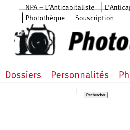
Aller au contenu principal
NPA – L’Anticapitaliste
L’Antica
Photothèque
Souscription
Dossiers
Personnalités
Ph