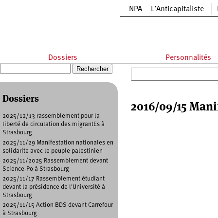
Aller au contenu principal
NPA – L’Anticapitaliste
Dossiers
Personnalités
Recherche
Formulaire de recherche
Dossiers
2016/09/15 Manif
2025/12/13 rassemblement pour la
liberté de circulation des migrantEs à
Strasbourg
2025/11/29 Manifestation nationales en
solidarite avec le peuple palestinien
2025/11/2025 Rassemblement devant
Science-Po à Strasbourg
2025/11/17 Rassemblement étudiant
devant la présidence de l'Université à
Strasbourg
2025/11/15 Action BDS devant Carrefour
à Strasbourg