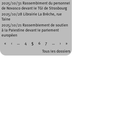
2025/10/31 Rassemblment du personnel
de Novasco devant le TGI de Strasbourg
2025/10/28 Librairie La Brèche, rue
Taine
2025/10/21 Rassemblement de soutien
à la Palestine devant le parlement
européen
«
‹
…
4
5
6
7
…
›
»
Pages
Tous les dossiers