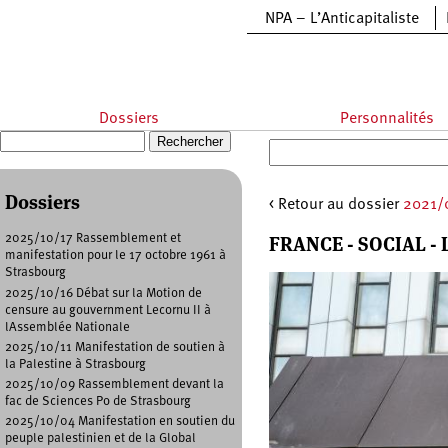
Aller au contenu principal
NPA – L’Anticapitaliste
Dossiers
Personnalités
Recherche
Formulaire de recherche
Dossiers
< Retour au dossier
2021/0
FRANCE - SOCIAL -
2025/10/17 Rassemblement et
manifestation pour le 17 octobre 1961 à
Strasbourg
2025/10/16 Débat sur la Motion de
censure au gouvernment Lecornu II à
lAssemblée Nationale
2025/10/11 Manifestation de soutien à
la Palestine à Strasbourg
2025/10/09 Rassemblement devant la
fac de Sciences Po de Strasbourg
2025/10/04 Manifestation en soutien du
peuple palestinien et de la Global