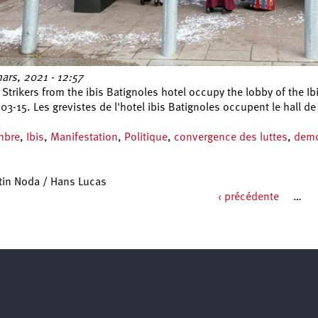
ars, 2021 - 12:57
 Strikers from the ibis Batignoles hotel occupy the lobby of the I
03-15. Les grevistes de l'hotel ibis Batignoles occupent le hall d
mbre
,
Ibis
,
Manifestation
,
Politique
,
convergence des luttes
,
demo
tin Noda / Hans Lucas
‹ précédente
…