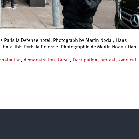
bis Paris la Defense hotel. Photograph by Martin Noda / Hans
e l hotel Ibis Paris la Defense. Photographie de Martin Noda / Hans
nstartion
,
demonstration
,
Grève
,
Occupation
,
protest
,
syndicat