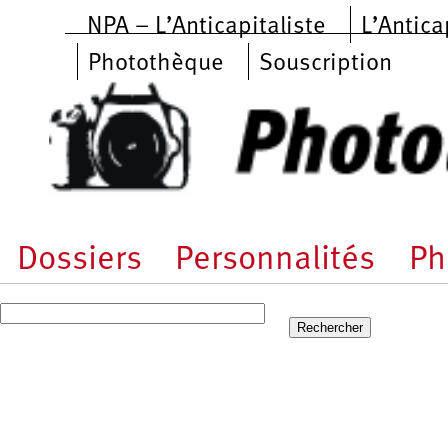
Aller au contenu principal
NPA – L’Anticapitaliste
L’Antica
Photothèque
Souscription
Dossiers
Personnalités
Ph