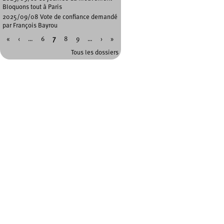
Bloquons tout à Paris
2025/09/08 Vote de confiance demandé
par François Bayrou
«
‹
…
6
7
8
9
…
›
»
Pages
Tous les dossiers