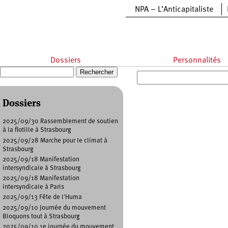
Aller au contenu principal
NPA – L’Anticapitaliste
Dossiers
Personnalités
Recherche
Formulaire de recherche
Dossiers
2025/09/30 Rassemblement de soutien
à la flotille à Strasbourg
2025/09/28 Marche pour le climat à
Strasbourg
2025/09/18 Manifestation
intersyndicale à Strasbourg
2025/09/18 Manifestation
intersyndicale à Paris
2025/09/13 Fête de l'Huma
2025/09/10 Journée du mouvement
Bloquons tout à Strasbourg
2025/09/10 1e journée du mouvement