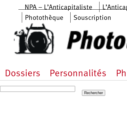
Aller au contenu principal
NPA – L’Anticapitaliste
L’Antica
Photothèque
Souscription
Dossiers
Personnalités
Ph