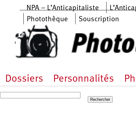
Aller au contenu principal
NPA – L’Anticapitaliste
L’Antica
Photothèque
Souscription
Dossiers
Personnalités
Ph