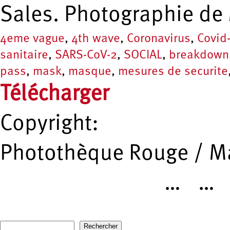
Sales. Photographie de
4eme vague
,
4th wave
,
Coronavirus
,
Covid
sanitaire
,
SARS-CoV-2
,
SOCIAL
,
breakdown
pass
,
mask
,
masque
,
mesures de securite
Télécharger
Copyright:
Photothèque Rouge / Ma
…
…
Pages
Recherche