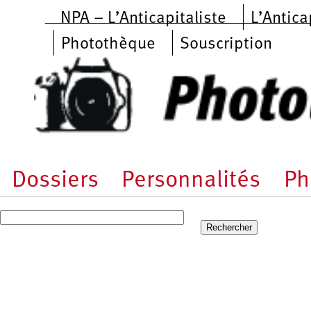
Aller au contenu principal
NPA – L’Anticapitaliste
L’Antica
Photothèque
Souscription
Dossiers
Personnalités
Ph