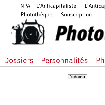
Aller au contenu principal
NPA – L’Anticapitaliste
L’Antica
Photothèque
Souscription
Dossiers
Personnalités
Ph