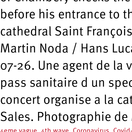
before his entrance to t
cathedral Saint Françoi
Martin Noda / Hans Luc
07-26. Une agent de la v
pass sanitaire d un spe
concert organise a la ca
Sales. Photographie de
4eme vague
,
4th wave
,
Coronavirus
,
Covid