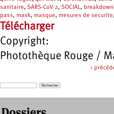
sanitaire
,
SARS-CoV-2
,
SOCIAL
,
breakdown
pass
,
mask
,
masque
,
mesures de securite
Télécharger
Copyright:
Photothèque Rouge / Ma
‹ précéd
Pages
Recherche
Formulaire de recherche
Dossiers